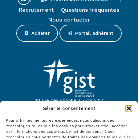
Recrutement
Questions fréquentes
Nous contacter
Adhérer
Portail adhérent
28 rue des chantiers - CS 5021
44614 Saint-Nazaire
Gérer le consentement
Tel :
02 40 22 52 42
Pour offrir les meilleures expériences, nous utilisons des
technologies telles que les cookies pour stocker et/ou accéder
Mail :
contact@gist44.fr
aux informations des appareils. Le fait de consentir à ces
technologies nous permettra de traiter des données telles que le