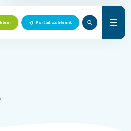
hérer
Portail adhérent
Menu
n