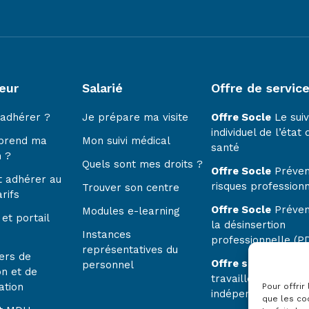
eur
Salarié
Offre de servic
 adhérer ?
Je prépare ma visite
Offre Socle
Le suiv
individuel de l’état 
prend ma
Mon suivi médical
santé
n ?
Quels sont mes droits ?
Offre Socle
Préven
 adhérer au
risques profession
Trouver son centre
rifs
Offre Socle
Préven
Modules e-learning
et portail
la désinsertion
Instances
professionnelle (P
représentatives du
ers de
Offre spécifique
–
personnel
on et de
travailleurs
ation
Pour offrir
indépendants
que les co