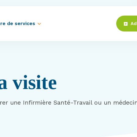
re de services
Ad
 visite
trer une Infirmière Santé-Travail ou un médeci