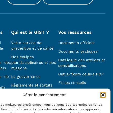
es
Qui est le GIST ?
Vos ressources
i
Votre service de
Documents officiels
de
prévention et de santé
Documents pratiques
Nos équipes
Catalogue des ateliers et
ir des
pluridisciplinaires et nos
sensibilisations
nels
missions
Outils-flyers cellule PDP
ir de
La gouvernance
Fiches conseils
Règlements et statuts
DP)
Actualités
Nos centres
Gérer le consentement
Événements
Nous contacter
 les meilleures expériences, nous utilisons des technologies telles
Modules e-learning
okies pour stocker et/ou accéder aux informations des appareils.
Notre démarche qualité