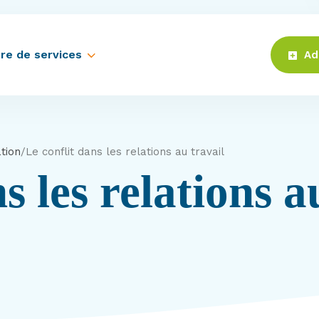
re de services
Ad
ation
/
Le conflit dans les relations au travail
s les relations a