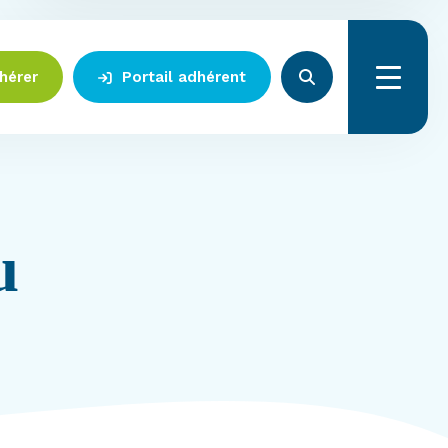
hérer
Portail adhérent
Menu
u