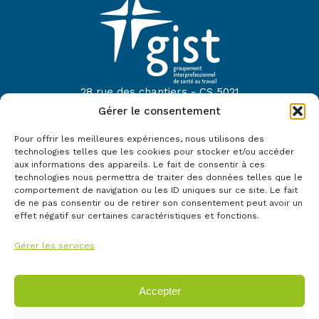
28 rue des chantiers - CS 5021
44614 Saint-Nazaire
Gérer le consentement
Tel :
02 40 22 52 42
Pour offrir les meilleures expériences, nous utilisons des
technologies telles que les cookies pour stocker et/ou accéder
Mail :
contact@gist44.fr
aux informations des appareils. Le fait de consentir à ces
technologies nous permettra de traiter des données telles que le
Le GIST fait partie du réseau :
comportement de navigation ou les ID uniques sur ce site. Le fait
de ne pas consentir ou de retirer son consentement peut avoir un
effet négatif sur certaines caractéristiques et fonctions.
Gérer les services
Accepter
©Copyright 2024. GIST tous droits réservés