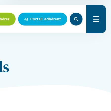
hérer
Portail adhérent
Menu
ls