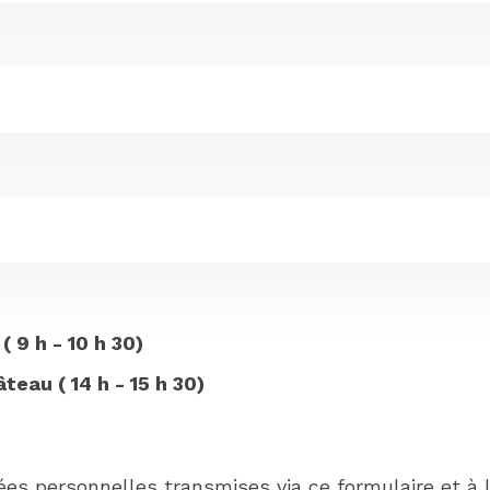
 9 h - 10 h 30)
eau ( 14 h - 15 h 30)
ées personnelles transmises via ce formulaire et à 