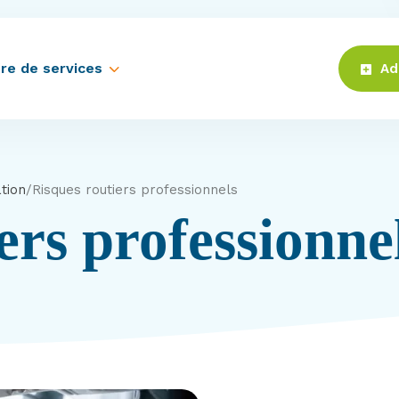
re de services
Ad
ation
/
Risques routiers professionnels
ers professionne