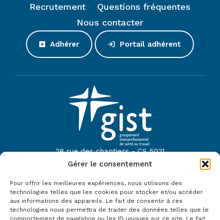
Recrutement
Questions fréquentes
Nous contacter
Adhérer
Portail adhérent
28 rue des chantiers - CS 5021
44614 Saint-Nazaire
Gérer le consentement
Tel :
02 40 22 52 42
Pour offrir les meilleures expériences, nous utilisons des
technologies telles que les cookies pour stocker et/ou accéder
Mail :
contact@gist44.fr
aux informations des appareils. Le fait de consentir à ces
technologies nous permettra de traiter des données telles que le
Le GIST fait partie du réseau :
comportement de navigation ou les ID uniques sur ce site. Le fait