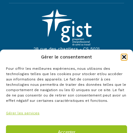
28 rue des chantiers - CS 5021
44614 Saint-Nazaire
Gérer le consentement
Tel :
02 40 22 52 42
Pour offrir les meilleures expériences, nous utilisons des
technologies telles que les cookies pour stocker et/ou accéder
Mail :
contact@gist44.fr
aux informations des appareils. Le fait de consentir à ces
technologies nous permettra de traiter des données telles que le
Le GIST fait partie du réseau :
comportement de navigation ou les ID uniques sur ce site. Le fait
de ne pas consentir ou de retirer son consentement peut avoir un
effet négatif sur certaines caractéristiques et fonctions.
Gérer les services
Accepter