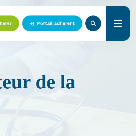
hérer
Portail adhérent
Menu
eur de la