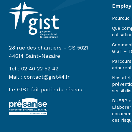
Employ
Pourquoi
Que com
cotisatio
Comment
28 rue des chantiers - CS 5021
GIST – Ta
44614 Saint-Nazaire
Parcours 
adhérent
Tel :
02 40 22 52 42
Mail :
contact@gist44.fr
Nos ateli
préventi
Le GIST fait partie du réseau :
sensibilis
DUERP e
Elaborer
document
des risqu