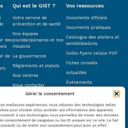
es
Qui est le GIST ?
Vos ressources
i
Votre service de
Documents officiels
de
prévention et de santé
Documents pratiques
Nos équipes
Catalogue des ateliers et
ir des
pluridisciplinaires et nos
sensibilisations
nels
missions
Outils-flyers cellule PDP
ir de
La gouvernance
Fiches conseils
Règlements et statuts
DP)
Actualités
Nos centres
Événements
Nous contacter
Modules e-learning
Gérer le consentement
Notre démarche qualité
Questions fréquentes
Nos partenaires
 les meilleures expériences, nous utilisons des technologies telles
okies pour stocker et/ou accéder aux informations des appareils.
 consentir à ces technologies nous permettra de traiter des données
le comportement de navigation ou les ID uniques sur ce site. Le fait
consentir ou de retirer son consentement peut avoir un effet