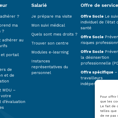
eur
Salarié
Offre de servic
 adhérer ?
Je prépare ma visite
Offre Socle
Le suiv
individuel de l’état 
prend ma
Mon suivi médical
santé
n ?
Quels sont mes droits ?
Offre Socle
Préven
 adhérer au
risques profession
Trouver son centre
rifs
Offre Socle
Préven
Modules e-learning
et portail
la désinsertion
Instances
professionnelle (P
représentatives du
ers de
Offre spécifique
–
personnel
on et de
travailleurs
ation
indépendants
t MDU –
 votre
Pour offrir
 d’évaluation
que les co
Le fait de
es
telles que 
de ne pas 