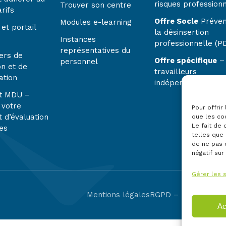
risques profession
Trouver son centre
rifs
Offre Socle
Préven
Modules e-learning
et portail
la désinsertion
Instances
professionnelle (P
représentatives du
ers de
Offre spécifique
–
personnel
on et de
travailleurs
ation
indépendants
t MDU –
 votre
Pour offrir
 d’évaluation
que les co
Le fait de
es
telles que 
de ne pas 
négatif sur
Gérer les 
Mentions légales
RGPD – Politique de
Ac