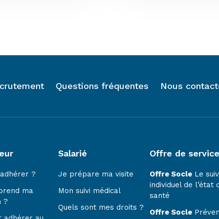
crutement
Questions fréquentes
Nous contact
eur
Salarié
Offre de servic
 adhérer ?
Je prépare ma visite
Offre Socle
Le suiv
individuel de l’état 
prend ma
Mon suivi médical
santé
n ?
Quels sont mes droits ?
Offre Socle
Préven
 adhérer au