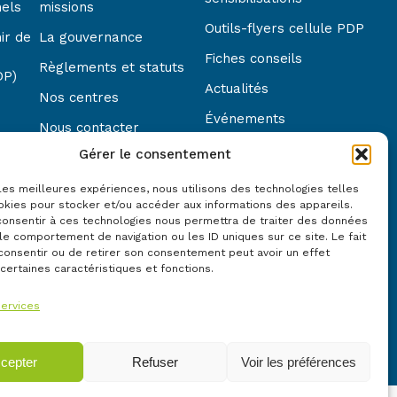
nels
missions
Outils-flyers cellule PDP
ir de
La gouvernance
Fiches conseils
Règlements et statuts
DP)
Actualités
Nos centres
Événements
Nous contacter
Modules e-learning
Gérer le consentement
Notre démarche qualité
Questions fréquentes
Nos partenaires
 les meilleures expériences, nous utilisons des technologies telles
okies pour stocker et/ou accéder aux informations des appareils.
 consentir à ces technologies nous permettra de traiter des données
le comportement de navigation ou les ID uniques sur ce site. Le fait
consentir ou de retirer son consentement peut avoir un effet
 certaines caractéristiques et fonctions.
services
s données
Politique des confidentialité
Gestion des cookies
cepter
Refuser
Voir les préférences