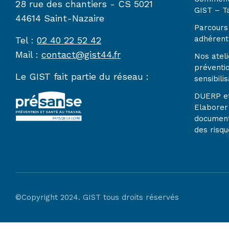
28 rue des chantiers - CS 5021
GIST – Ta
44614 Saint-Nazaire
Parcours 
adhérent
Tel :
02 40 22 52 42
Mail :
contact@gist44.fr
Nos ateli
préventi
Le GIST fait partie du réseau :
sensibilis
DUERP e
Elaborer
document
des risqu
©Copyright 2024. GIST tous droits réservés