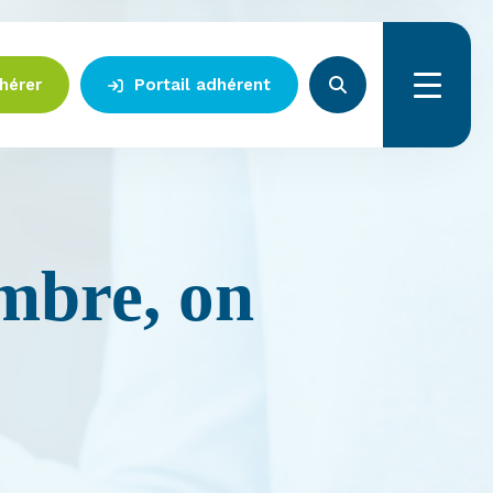
hérer
Portail adhérent
Menu
mbre, on