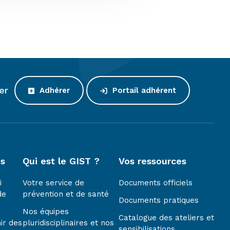
er
Adhérer
Portail adhérent
es
Qui est le GIST ?
Vos ressources
i
Votre service de
Documents officiels
de
prévention et de santé
Documents pratiques
Nos équipes
Catalogue des ateliers et
ir des
pluridisciplinaires et nos
sensibilisations