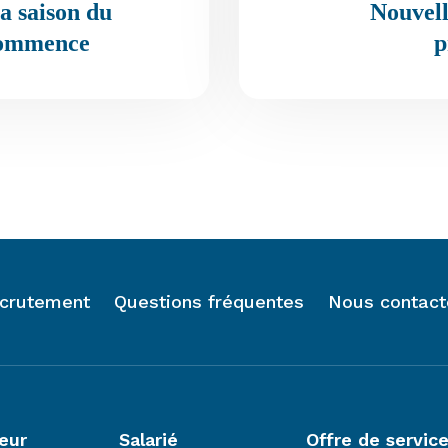
la saison du
Nouvelle
commence
p
crutement
Questions fréquentes
Nous contact
eur
Salarié
Offre de servic