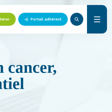
hérer
Portail adhérent
Menu
n cancer,
tiel