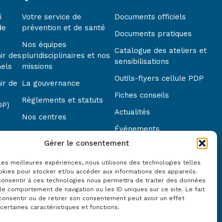
i
Votre service de
Documents officiels
de
prévention et de santé
Documents pratiques
Nos équipes
Catalogue des ateliers et
ir des
pluridisciplinaires et nos
sensibilisations
nels
missions
Outils-flyers cellule PDP
ir de
La gouvernance
Fiches conseils
Règlements et statuts
DP)
Actualités
Nos centres
Événements
Nous contacter
Gérer le consentement
Modules e-learning
Notre démarche qualité
Questions fréquentes
 les meilleures expériences, nous utilisons des technologies telles
Nos partenaires
okies pour stocker et/ou accéder aux informations des appareils.
 consentir à ces technologies nous permettra de traiter des données
le comportement de navigation ou les ID uniques sur ce site. Le fait
consentir ou de retirer son consentement peut avoir un effet
 certaines caractéristiques et fonctions.