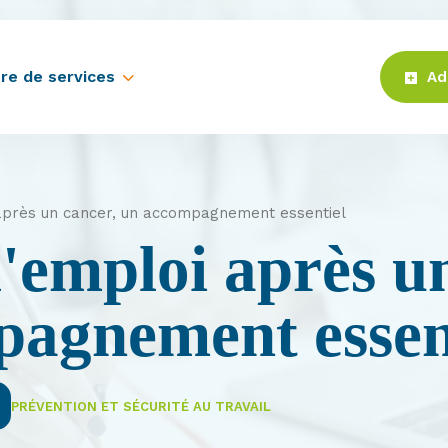
re de services
Ad
 après un cancer, un accompagnement essentiel
l'emploi après u
agnement essen
PRÉVENTION ET SÉCURITÉ AU TRAVAIL