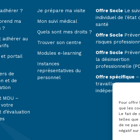
 adhérer ?
Je prépare ma visite
Offre Socle
Le suiv
individuel de l’état 
prend ma
Mon suivi médical
santé
n ?
Quels sont mes droits ?
Offre Socle
Préven
 adhérer au
risques profession
Trouver son centre
rifs
Offre Socle
Préven
Modules e-learning
et portail
la désinsertion
Instances
professionnelle (P
représentatives du
ers de
Offre spécifique
–
personnel
on et de
travailleurs
ation
indépendants
t MDU –
Pour offrir
 votre
que les co
 d’évaluation
Le fait de
es
telles que 
de ne pas 
négatif sur