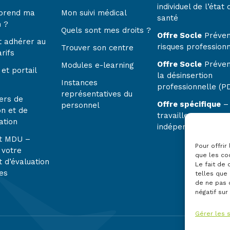
individuel de l’état 
prend ma
Mon suivi médical
santé
n ?
Quels sont mes droits ?
Offre Socle
Préven
 adhérer au
risques profession
Trouver son centre
rifs
Offre Socle
Préven
Modules e-learning
et portail
la désinsertion
Instances
professionnelle (P
représentatives du
ers de
Offre spécifique
–
personnel
on et de
travailleurs
ation
indépendants
t MDU –
Pour offrir
 votre
que les co
 d’évaluation
Le fait de
es
telles que 
de ne pas 
négatif sur
Gérer les 