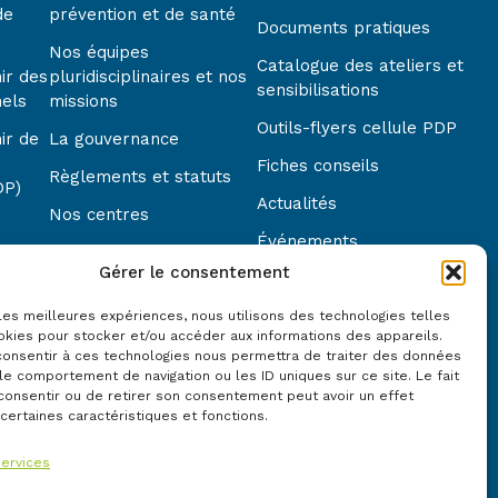
de
prévention et de santé
Documents pratiques
Nos équipes
Catalogue des ateliers et
ir des
pluridisciplinaires et nos
sensibilisations
nels
missions
Outils-flyers cellule PDP
ir de
La gouvernance
Fiches conseils
Règlements et statuts
DP)
Actualités
Nos centres
Événements
Nous contacter
Gérer le consentement
Modules e-learning
Notre démarche qualité
Questions fréquentes
 les meilleures expériences, nous utilisons des technologies telles
Nos partenaires
okies pour stocker et/ou accéder aux informations des appareils.
 consentir à ces technologies nous permettra de traiter des données
le comportement de navigation ou les ID uniques sur ce site. Le fait
consentir ou de retirer son consentement peut avoir un effet
 certaines caractéristiques et fonctions.
services