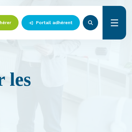
hérer
Portail adhérent
Menu
 les