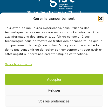
28 rue des chantiers - CS 5021
44614 Saint-Nazaire
Gérer le consentement
Tel :
02 40 22 52 42
Pour offrir les meilleures expériences, nous utilisons des
technologies telles que les cookies pour stocker et/ou accéder
Mail :
contact@gist44.fr
aux informations des appareils. Le fait de consentir à ces
technologies nous permettra de traiter des données telles que le
Le GIST fait partie du réseau :
comportement de navigation ou les ID uniques sur ce site. Le fait
de ne pas consentir ou de retirer son consentement peut avoir un
effet négatif sur certaines caractéristiques et fonctions.
Gérer les services
Accepter
©Copyright 2024. GIST tous droits réservés
Refuser
Mentions légales
RGPD – Politique des données
Politique des confidentialité
Gestion des cookies
Voir les préférences